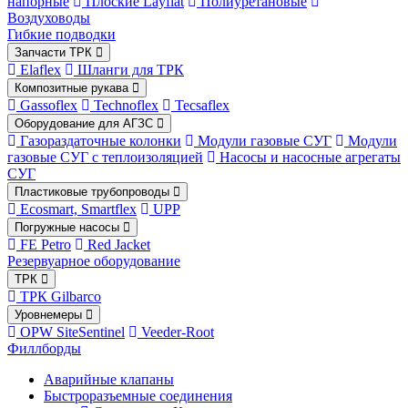
напорные
Плоские Layflat
Полиуретановые
Воздуховоды
Гибкие подводки
Запчасти ТРК
Elaflex
Шланги для ТРК
Композитные рукава
Gassoflex
Technoflex
Tecsaflex
Оборудование для АГЗС
Газораздаточные колонки
Модули газовые СУГ
Модули
газовые СУГ с теплоизоляцией
Насосы и насосные агрегаты
СУГ
Пластиковые трубопроводы
Ecosmart, Smartflex
UPP
Погружные насосы
FE Petro
Red Jacket
Резервуарное оборудование
ТРК
ТРК Gilbarco
Уровнемеры
OPW SiteSentinel
Veeder-Root
Филлборды
Аварийные клапаны
Быстроразъемные соединения