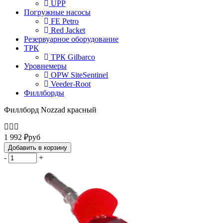
UPP
Погружные насосы
FE Petro
Red Jacket
Резервуарное оборудование
ТРК
ТРК Gilbarco
Уровнемеры
OPW SiteSentinel
Veeder-Root
Филлборды
Филлборд Nozzad красный
1 992
₽
руб
Добавить в корзину
-
+