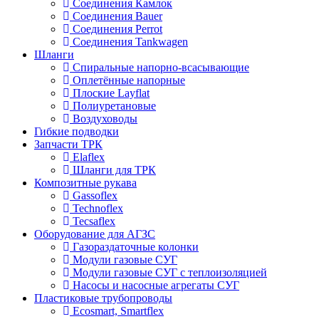
Соединения Камлок
Соединения Bauer
Соединения Perrot
Соединения Tankwagen
Шланги
Спиральные напорно-всасывающие
Оплетённые напорные
Плоские Layflat
Полиуретановые
Воздуховоды
Гибкие подводки
Запчасти ТРК
Elaflex
Шланги для ТРК
Композитные рукава
Gassoflex
Technoflex
Tecsaflex
Оборудование для АГЗС
Газораздаточные колонки
Модули газовые СУГ
Модули газовые СУГ с теплоизоляцией
Насосы и насосные агрегаты СУГ
Пластиковые трубопроводы
Ecosmart, Smartflex