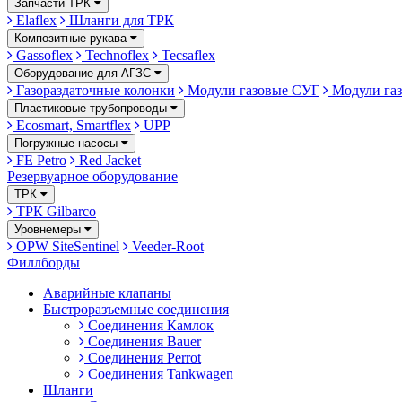
Запчасти ТРК
Elaflex
Шланги для ТРК
Композитные рукава
Gassoflex
Technoflex
Tecsaflex
Оборудование для АГЗС
Газораздаточные колонки
Модули газовые СУГ
Модули газ
Пластиковые трубопроводы
Ecosmart, Smartflex
UPP
Погружные насосы
FE Petro
Red Jacket
Резервуарное оборудование
ТРК
ТРК Gilbarco
Уровнемеры
OPW SiteSentinel
Veeder-Root
Филлборды
Аварийные клапаны
Быстроразъемные соединения
Соединения Камлок
Соединения Bauer
Соединения Perrot
Соединения Tankwagen
Шланги