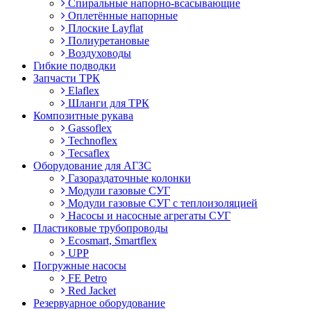
Спиральные напорно-всасывающие
Оплетённые напорные
Плоские Layflat
Полиуретановые
Воздуховоды
Гибкие подводки
Запчасти ТРК
Elaflex
Шланги для ТРК
Композитные рукава
Gassoflex
Technoflex
Tecsaflex
Оборудование для АГЗС
Газораздаточные колонки
Модули газовые СУГ
Модули газовые СУГ с теплоизоляцией
Насосы и насосные агрегаты СУГ
Пластиковые трубопроводы
Ecosmart, Smartflex
UPP
Погружные насосы
FE Petro
Red Jacket
Резервуарное оборудование