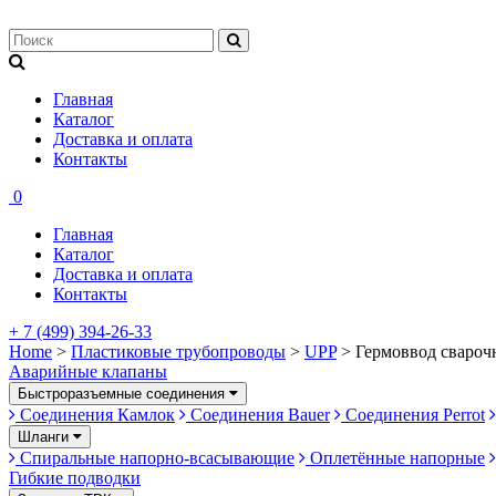
Главная
Каталог
Доставка и оплата
Контакты
0
Главная
Каталог
Доставка и оплата
Контакты
+ 7 (499) 394-26-33
Home
>
Пластиковые трубопроводы
>
UPP
> Гермоввод свароч
Аварийные клапаны
Быстроразъемные соединения
Соединения Камлок
Соединения Bauer
Соединения Perrot
Шланги
Спиральные напорно-всасывающие
Оплетённые напорные
Гибкие подводки