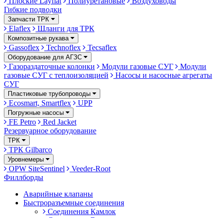
Плоские Layflat
Полиуретановые
Воздуховоды
Гибкие подводки
Запчасти ТРК
Elaflex
Шланги для ТРК
Композитные рукава
Gassoflex
Technoflex
Tecsaflex
Оборудование для АГЗС
Газораздаточные колонки
Модули газовые СУГ
Модули
газовые СУГ с теплоизоляцией
Насосы и насосные агрегаты
СУГ
Пластиковые трубопроводы
Ecosmart, Smartflex
UPP
Погружные насосы
FE Petro
Red Jacket
Резервуарное оборудование
ТРК
ТРК Gilbarco
Уровнемеры
OPW SiteSentinel
Veeder-Root
Филлборды
Аварийные клапаны
Быстроразъемные соединения
Соединения Камлок