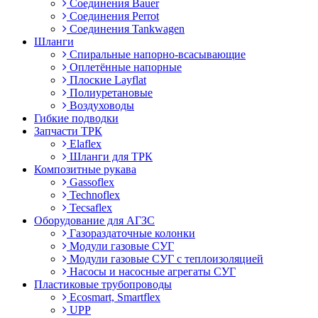
Соединения Bauer
Соединения Perrot
Соединения Tankwagen
Шланги
Спиральные напорно-всасывающие
Оплетённые напорные
Плоские Layflat
Полиуретановые
Воздуховоды
Гибкие подводки
Запчасти ТРК
Elaflex
Шланги для ТРК
Композитные рукава
Gassoflex
Technoflex
Tecsaflex
Оборудование для АГЗС
Газораздаточные колонки
Модули газовые СУГ
Модули газовые СУГ с теплоизоляцией
Насосы и насосные агрегаты СУГ
Пластиковые трубопроводы
Ecosmart, Smartflex
UPP