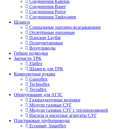
Соединения Камлок
Соединения Bauer
Соединения Perrot
Соединения Tankwagen
Шланги
Спиральные напорно-всасывающие
Оплетённые напорные
Плоские Layflat
Полиуретановые
Воздуховоды
Гибкие подводки
Запчасти ТРК
Elaflex
Шланги для ТРК
Композитные рукава
Gassoflex
Technoflex
Tecsaflex
Оборудование для АГЗС
Газораздаточные колонки
Модули газовые СУГ
Модули газовые СУГ с теплоизоляцией
Насосы и насосные агрегаты СУГ
Пластиковые трубопроводы
Ecosmart, Smartflex