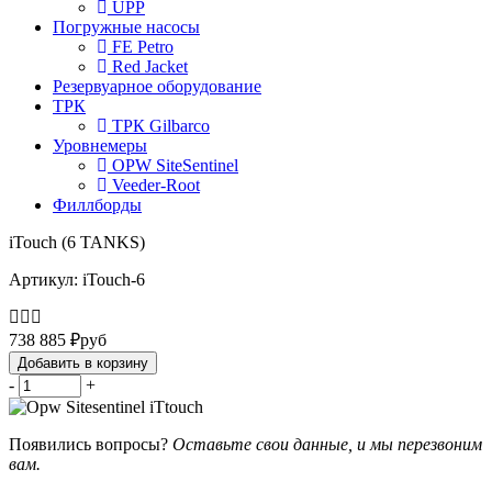
UPP
Погружные насосы
FE Petro
Red Jacket
Резервуарное оборудование
ТРК
ТРК Gilbarco
Уровнемеры
OPW SiteSentinel
Veeder-Root
Филлборды
iTouch (6 TANKS)
Артикул: iTouch-6
738 885
₽
руб
Добавить в корзину
-
+
Появились вопросы?
Оставьте свои данные, и мы перезвоним
вам.