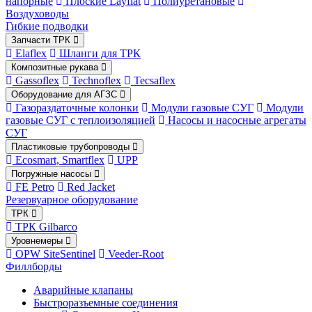
напорные
Плоские Layflat
Полиуретановые
Воздуховоды
Гибкие подводки
Запчасти ТРК
Elaflex
Шланги для ТРК
Композитные рукава
Gassoflex
Technoflex
Tecsaflex
Оборудование для АГЗС
Газораздаточные колонки
Модули газовые СУГ
Модули
газовые СУГ с теплоизоляцией
Насосы и насосные агрегаты
СУГ
Пластиковые трубопроводы
Ecosmart, Smartflex
UPP
Погружные насосы
FE Petro
Red Jacket
Резервуарное оборудование
ТРК
ТРК Gilbarco
Уровнемеры
OPW SiteSentinel
Veeder-Root
Филлборды
Аварийные клапаны
Быстроразъемные соединения