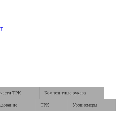
УГ
пчасти ТРК
Композитные рукава
удование
ТРК
Уровнемеры