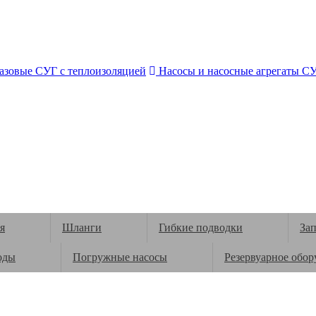
азовые СУГ с теплоизоляцией
Насосы и насосные агрегаты С
я
Шланги
Гибкие подводки
За
оды
Погружные насосы
Резервуарное обор