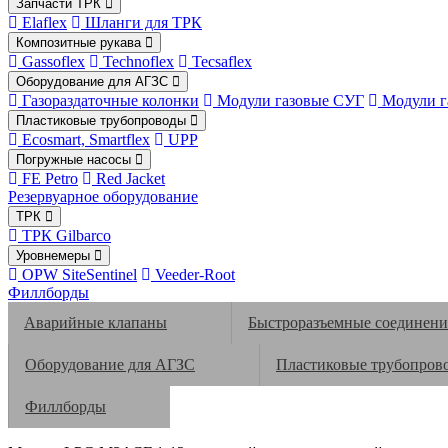
Запчасти ТРК
Elaflex
Шланги для ТРК
Композитные рукава
Gassoflex
Technoflex
Tecsaflex
Оборудование для АГЗС
Газораздаточные колонки
Модули газовые СУГ
Модули г
Пластиковые трубопроводы
Ecosmart, Smartflex
UPP
Погружные насосы
FE Petro
Red Jacket
Резервуарное оборудование
ТРК
ТРК Gilbarco
Уровнемеры
OPW SiteSentinel
Veeder-Root
Филлборды
Аварийные клапаны
Быстроразъемные соединени
Оборудование для АГЗС
Пластиковые трубопров
Филлборды