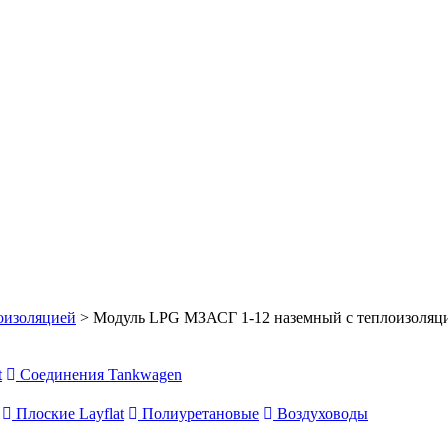
оизоляцией
> Модуль LPG МЗАСГ 1-12 наземный с теплоизоляц
t
Соединения Tankwagen
Плоские Layflat
Полиуретановые
Воздуховоды