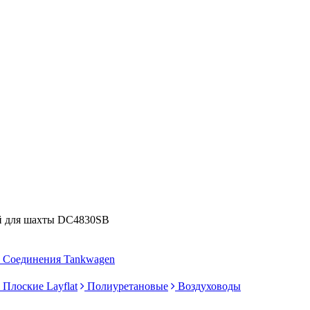
й для шахты DC4830SB
Соединения Tankwagen
Плоские Layflat
Полиуретановые
Воздуховоды