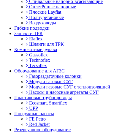
Спиральные напорно-всасывающие
Оплетённые напорные
Плоские Layflat
Полиуретановые
Воздуховоды
Гибкие подводки
Запчасти ТРК
Elaflex
Шланги для ТРК
Композитные рукава
Gassoflex
Technoflex
Tecsaflex
Оборудование для АГЗС
Газораздаточные колонки
Модули газовые СУГ
Модули газовые СУГ с теплоизоляцией
Насосы и насосные агрегаты СУГ
Пластиковые трубопроводы
Ecosmart, Smartflex
UPP
Погружные насосы
FE Petro
Red Jacket
Резервуарное оборудование