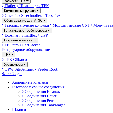
Запчасти ТРК
Elaflex
Шланги для ТРК
Композитные рукава
Gassoflex
Technoflex
Tecsaflex
Оборудование для АГЗС
Газораздаточные колонки
Модули газовые СУГ
Модули газ
Пластиковые трубопроводы
Ecosmart, Smartflex
UPP
Погружные насосы
FE Petro
Red Jacket
Резервуарное оборудование
ТРК
ТРК Gilbarco
Уровнемеры
OPW SiteSentinel
Veeder-Root
Филлборды
Аварийные клапаны
Быстроразъемные соединения
Соединения Камлок
Соединения Bauer
Соединения Perrot
Соединения Tankwagen
Шланги