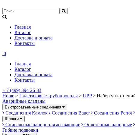
Главная
Каталог
Доставка и оплата
Контакты
0
Главная
Каталог
Доставка и оплата
Контакты
+ 7 (499) 394-26-33
Home
>
Пластиковые трубопроводы
>
UPP
> Набор уплотнени
Аварийные клапаны
Быстроразъемные соединения
Соединения Камлок
Соединения Bauer
Соединения Perrot
Шланги
Спиральные напорно-всасывающие
Оплетённые напорные
Гибкие подводки