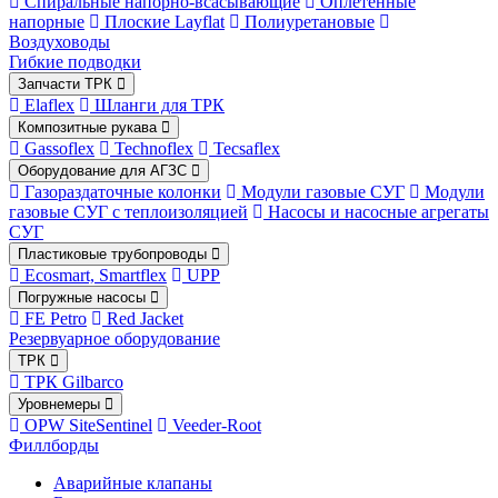
Спиральные напорно-всасывающие
Оплетённые
напорные
Плоские Layflat
Полиуретановые
Воздуховоды
Гибкие подводки
Запчасти ТРК
Elaflex
Шланги для ТРК
Композитные рукава
Gassoflex
Technoflex
Tecsaflex
Оборудование для АГЗС
Газораздаточные колонки
Модули газовые СУГ
Модули
газовые СУГ с теплоизоляцией
Насосы и насосные агрегаты
СУГ
Пластиковые трубопроводы
Ecosmart, Smartflex
UPP
Погружные насосы
FE Petro
Red Jacket
Резервуарное оборудование
ТРК
ТРК Gilbarco
Уровнемеры
OPW SiteSentinel
Veeder-Root
Филлборды
Аварийные клапаны