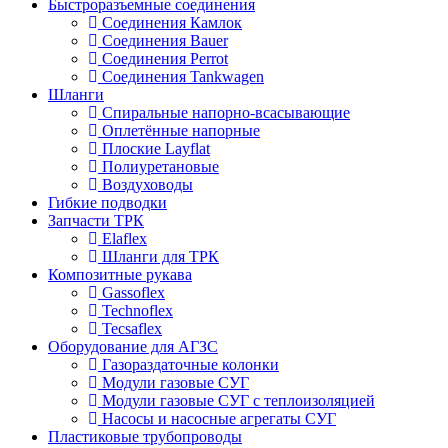
Быстроразъемные соединения
Соединения Камлок
Соединения Bauer
Соединения Perrot
Соединения Tankwagen
Шланги
Спиральные напорно-всасывающие
Оплетённые напорные
Плоские Layflat
Полиуретановые
Воздуховоды
Гибкие подводки
Запчасти ТРК
Elaflex
Шланги для ТРК
Композитные рукава
Gassoflex
Technoflex
Tecsaflex
Оборудование для АГЗС
Газораздаточные колонки
Модули газовые СУГ
Модули газовые СУГ с теплоизоляцией
Насосы и насосные агрегаты СУГ
Пластиковые трубопроводы