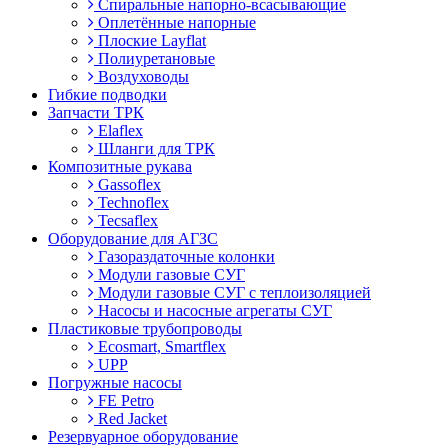
Спиральные напорно-всасывающие
Оплетённые напорные
Плоские Layflat
Полиуретановые
Воздуховоды
Гибкие подводки
Запчасти ТРК
Elaflex
Шланги для ТРК
Композитные рукава
Gassoflex
Technoflex
Tecsaflex
Оборудование для АГЗС
Газораздаточные колонки
Модули газовые СУГ
Модули газовые СУГ с теплоизоляцией
Насосы и насосные агрегаты СУГ
Пластиковые трубопроводы
Ecosmart, Smartflex
UPP
Погружные насосы
FE Petro
Red Jacket
Резервуарное оборудование