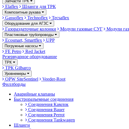
Запчасти ТРК
Elaflex
Шланги для ТРК
Композитные рукава
Gassoflex
Technoflex
Tecsaflex
Оборудование для АГЗС
Газораздаточные колонки
Модули газовые СУГ
Модули газ
Пластиковые трубопроводы
Ecosmart, Smartflex
UPP
Погружные насосы
FE Petro
Red Jacket
Резервуарное оборудование
ТРК
ТРК Gilbarco
Уровнемеры
OPW SiteSentinel
Veeder-Root
Филлборды
Аварийные клапаны
Быстроразъемные соединения
Соединения Камлок
Соединения Bauer
Соединения Perrot
Соединения Tankwagen
Шланги