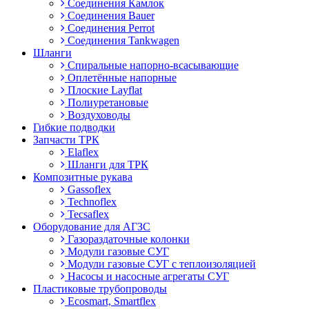
Соединения Камлок
Соединения Bauer
Соединения Perrot
Соединения Tankwagen
Шланги
Спиральные напорно-всасывающие
Оплетённые напорные
Плоские Layflat
Полиуретановые
Воздуховоды
Гибкие подводки
Запчасти ТРК
Elaflex
Шланги для ТРК
Композитные рукава
Gassoflex
Technoflex
Tecsaflex
Оборудование для АГЗС
Газораздаточные колонки
Модули газовые СУГ
Модули газовые СУГ с теплоизоляцией
Насосы и насосные агрегаты СУГ
Пластиковые трубопроводы
Ecosmart, Smartflex