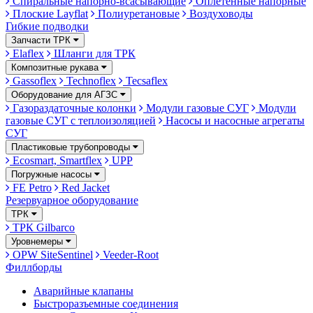
Спиральные напорно-всасывающие
Оплетённые напорные
Плоские Layflat
Полиуретановые
Воздуховоды
Гибкие подводки
Запчасти ТРК
Elaflex
Шланги для ТРК
Композитные рукава
Gassoflex
Technoflex
Tecsaflex
Оборудование для АГЗС
Газораздаточные колонки
Модули газовые СУГ
Модули
газовые СУГ с теплоизоляцией
Насосы и насосные агрегаты
СУГ
Пластиковые трубопроводы
Ecosmart, Smartflex
UPP
Погружные насосы
FE Petro
Red Jacket
Резервуарное оборудование
ТРК
ТРК Gilbarco
Уровнемеры
OPW SiteSentinel
Veeder-Root
Филлборды
Аварийные клапаны
Быстроразъемные соединения