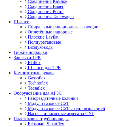
Соединения Камлок
Соединения Bauer
Соединения Perrot
Соединения Tankwagen
Шланги
Спиральные напорно-всасывающие
Оплетённые напорные
Плоские Layflat
Полиуретановые
Воздуховоды
Гибкие подводки
Запчасти ТРК
Elaflex
Шланги для ТРК
Композитные рукава
Gassoflex
Technoflex
Tecsaflex
Оборудование для АГЗС
Газораздаточные колонки
Модули газовые СУГ
Модули газовые СУГ с теплоизоляцией
Насосы и насосные агрегаты СУГ
Пластиковые трубопроводы
Ecosmart, Smartflex