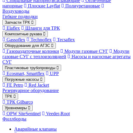
Спиральные напорно-всасывающие
Оплетённые
напорные
Плоские Layflat
Полиуретановые
Воздуховоды
Гибкие подводки
Запчасти ТРК
Elaflex
Шланги для ТРК
Композитные рукава
Gassoflex
Technoflex
Tecsaflex
Оборудование для АГЗС
Газораздаточные колонки
Модули газовые СУГ
Модули
газовые СУГ с теплоизоляцией
Насосы и насосные агрегаты
СУГ
Пластиковые трубопроводы
Ecosmart, Smartflex
UPP
Погружные насосы
FE Petro
Red Jacket
Резервуарное оборудование
ТРК
ТРК Gilbarco
Уровнемеры
OPW SiteSentinel
Veeder-Root
Филлборды
Аварийные клапаны