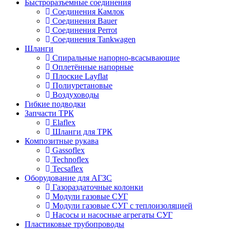
Быстроразъемные соединения
Соединения Камлок
Соединения Bauer
Соединения Perrot
Соединения Tankwagen
Шланги
Спиральные напорно-всасывающие
Оплетённые напорные
Плоские Layflat
Полиуретановые
Воздуховоды
Гибкие подводки
Запчасти ТРК
Elaflex
Шланги для ТРК
Композитные рукава
Gassoflex
Technoflex
Tecsaflex
Оборудование для АГЗС
Газораздаточные колонки
Модули газовые СУГ
Модули газовые СУГ с теплоизоляцией
Насосы и насосные агрегаты СУГ
Пластиковые трубопроводы