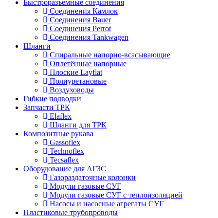
Быстроразъемные соединения
Соединения Камлок
Соединения Bauer
Соединения Perrot
Соединения Tankwagen
Шланги
Спиральные напорно-всасывающие
Оплетённые напорные
Плоские Layflat
Полиуретановые
Воздуховоды
Гибкие подводки
Запчасти ТРК
Elaflex
Шланги для ТРК
Композитные рукава
Gassoflex
Technoflex
Tecsaflex
Оборудование для АГЗС
Газораздаточные колонки
Модули газовые СУГ
Модули газовые СУГ с теплоизоляцией
Насосы и насосные агрегаты СУГ
Пластиковые трубопроводы