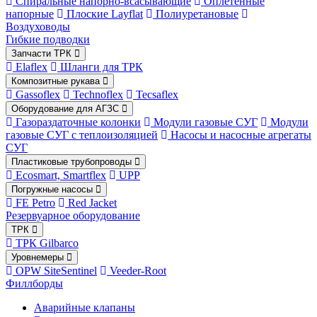
Спиральные напорно-всасывающие
Оплетённые
напорные
Плоские Layflat
Полиуретановые
Воздуховоды
Гибкие подводки
Запчасти ТРК
Elaflex
Шланги для ТРК
Композитные рукава
Gassoflex
Technoflex
Tecsaflex
Оборудование для АГЗС
Газораздаточные колонки
Модули газовые СУГ
Модули
газовые СУГ с теплоизоляцией
Насосы и насосные агрегаты
СУГ
Пластиковые трубопроводы
Ecosmart, Smartflex
UPP
Погружные насосы
FE Petro
Red Jacket
Резервуарное оборудование
ТРК
ТРК Gilbarco
Уровнемеры
OPW SiteSentinel
Veeder-Root
Филлборды
Аварийные клапаны