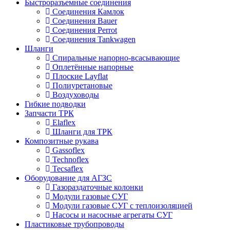
Быстроразъемные соединения
Соединения Камлок
Соединения Bauer
Соединения Perrot
Соединения Tankwagen
Шланги
Спиральные напорно-всасывающие
Оплетённые напорные
Плоские Layflat
Полиуретановые
Воздуховоды
Гибкие подводки
Запчасти ТРК
Elaflex
Шланги для ТРК
Композитные рукава
Gassoflex
Technoflex
Tecsaflex
Оборудование для АГЗС
Газораздаточные колонки
Модули газовые СУГ
Модули газовые СУГ с теплоизоляцией
Насосы и насосные агрегаты СУГ
Пластиковые трубопроводы