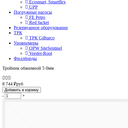
Ecosmart, Smartflex
UPP
Погружные насосы
FE Petro
Red Jacket
Резервуарное оборудование
ТРК
ТРК Gilbarco
Уровнемеры
OPW SiteSentinel
Veeder-Root
Филлборды
Тройник обжимной 5 0мм
8 744
₽
руб
Добавить в корзину
-
+