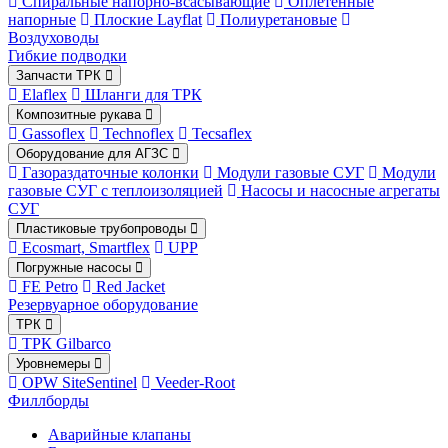
Спиральные напорно-всасывающие
Оплетённые
напорные
Плоские Layflat
Полиуретановые
Воздуховоды
Гибкие подводки
Запчасти ТРК
Elaflex
Шланги для ТРК
Композитные рукава
Gassoflex
Technoflex
Tecsaflex
Оборудование для АГЗС
Газораздаточные колонки
Модули газовые СУГ
Модули
газовые СУГ с теплоизоляцией
Насосы и насосные агрегаты
СУГ
Пластиковые трубопроводы
Ecosmart, Smartflex
UPP
Погружные насосы
FE Petro
Red Jacket
Резервуарное оборудование
ТРК
ТРК Gilbarco
Уровнемеры
OPW SiteSentinel
Veeder-Root
Филлборды
Аварийные клапаны