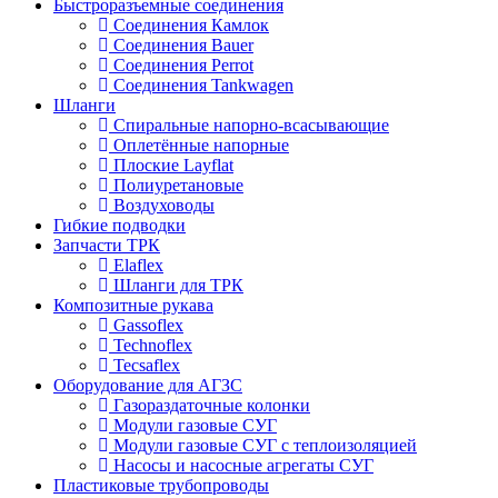
Быстроразъемные соединения
Соединения Камлок
Соединения Bauer
Соединения Perrot
Соединения Tankwagen
Шланги
Спиральные напорно-всасывающие
Оплетённые напорные
Плоские Layflat
Полиуретановые
Воздуховоды
Гибкие подводки
Запчасти ТРК
Elaflex
Шланги для ТРК
Композитные рукава
Gassoflex
Technoflex
Tecsaflex
Оборудование для АГЗС
Газораздаточные колонки
Модули газовые СУГ
Модули газовые СУГ с теплоизоляцией
Насосы и насосные агрегаты СУГ
Пластиковые трубопроводы