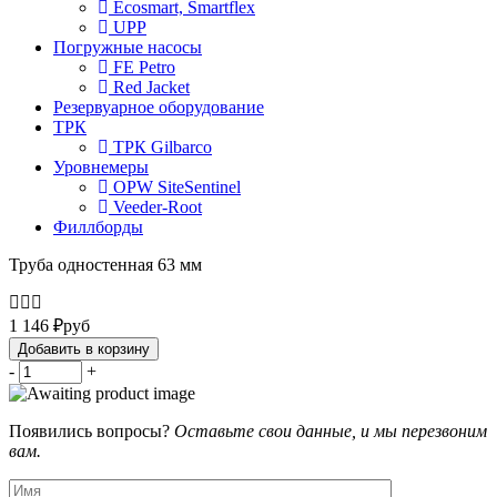
Ecosmart, Smartflex
UPP
Погружные насосы
FE Petro
Red Jacket
Резервуарное оборудование
ТРК
ТРК Gilbarco
Уровнемеры
OPW SiteSentinel
Veeder-Root
Филлборды
Труба одностенная 63 мм
1 146
₽
руб
Добавить в корзину
-
+
Появились вопросы?
Оставьте свои данные, и мы перезвоним
вам.