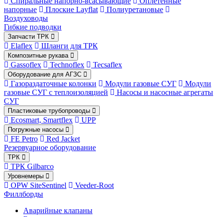
Спиральные напорно-всасывающие
Оплетённые
напорные
Плоские Layflat
Полиуретановые
Воздуховоды
Гибкие подводки
Запчасти ТРК
Elaflex
Шланги для ТРК
Композитные рукава
Gassoflex
Technoflex
Tecsaflex
Оборудование для АГЗС
Газораздаточные колонки
Модули газовые СУГ
Модули
газовые СУГ с теплоизоляцией
Насосы и насосные агрегаты
СУГ
Пластиковые трубопроводы
Ecosmart, Smartflex
UPP
Погружные насосы
FE Petro
Red Jacket
Резервуарное оборудование
ТРК
ТРК Gilbarco
Уровнемеры
OPW SiteSentinel
Veeder-Root
Филлборды
Аварийные клапаны