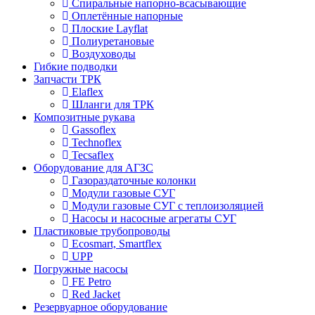
Спиральные напорно-всасывающие
Оплетённые напорные
Плоские Layflat
Полиуретановые
Воздуховоды
Гибкие подводки
Запчасти ТРК
Elaflex
Шланги для ТРК
Композитные рукава
Gassoflex
Technoflex
Tecsaflex
Оборудование для АГЗС
Газораздаточные колонки
Модули газовые СУГ
Модули газовые СУГ с теплоизоляцией
Насосы и насосные агрегаты СУГ
Пластиковые трубопроводы
Ecosmart, Smartflex
UPP
Погружные насосы
FE Petro
Red Jacket
Резервуарное оборудование