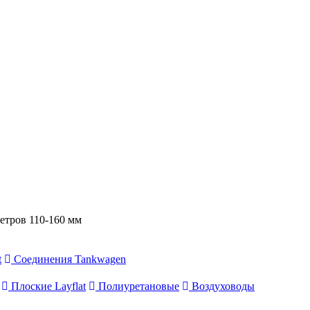
етров 110-160 мм
t
Соединения Tankwagen
Плоские Layflat
Полиуретановые
Воздуховоды