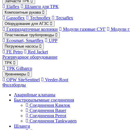
Запчасти ТРК
Elaflex
Шланги для ТРК
Композитные рукава
Gassoflex
Technoflex
Tecsaflex
Оборудование для АГЗС
Газораздаточные колонки
Модули газовые СУГ
Модули г
Пластиковые трубопроводы
Ecosmart, Smartflex
UPP
Погружные насосы
FE Petro
Red Jacket
Резервуарное оборудование
ТРК
ТРК Gilbarco
Уровнемеры
OPW SiteSentinel
Veeder-Root
Филлборды
Аварийные клапаны
Быстроразъемные соединения
Соединения Камлок
Соединения Bauer
Соединения Perrot
Соединения Tankwagen
Шланги