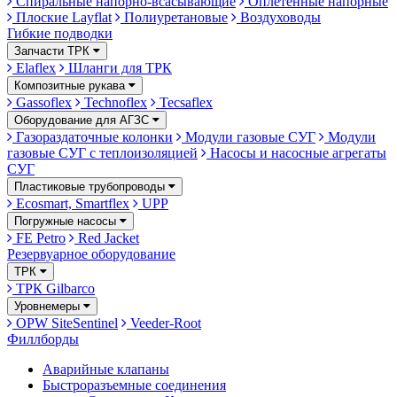
Спиральные напорно-всасывающие
Оплетённые напорные
Плоские Layflat
Полиуретановые
Воздуховоды
Гибкие подводки
Запчасти ТРК
Elaflex
Шланги для ТРК
Композитные рукава
Gassoflex
Technoflex
Tecsaflex
Оборудование для АГЗС
Газораздаточные колонки
Модули газовые СУГ
Модули
газовые СУГ с теплоизоляцией
Насосы и насосные агрегаты
СУГ
Пластиковые трубопроводы
Ecosmart, Smartflex
UPP
Погружные насосы
FE Petro
Red Jacket
Резервуарное оборудование
ТРК
ТРК Gilbarco
Уровнемеры
OPW SiteSentinel
Veeder-Root
Филлборды
Аварийные клапаны
Быстроразъемные соединения