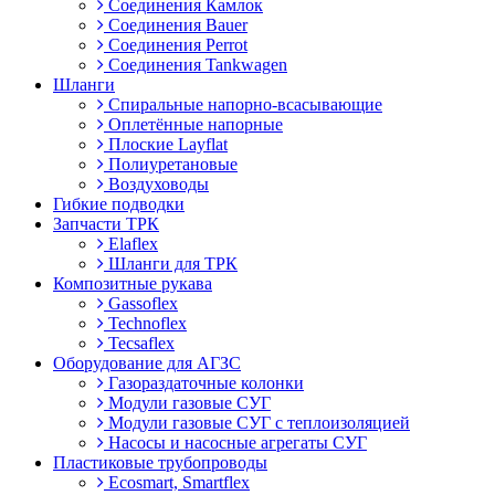
Соединения Камлок
Соединения Bauer
Соединения Perrot
Соединения Tankwagen
Шланги
Спиральные напорно-всасывающие
Оплетённые напорные
Плоские Layflat
Полиуретановые
Воздуховоды
Гибкие подводки
Запчасти ТРК
Elaflex
Шланги для ТРК
Композитные рукава
Gassoflex
Technoflex
Tecsaflex
Оборудование для АГЗС
Газораздаточные колонки
Модули газовые СУГ
Модули газовые СУГ с теплоизоляцией
Насосы и насосные агрегаты СУГ
Пластиковые трубопроводы
Ecosmart, Smartflex