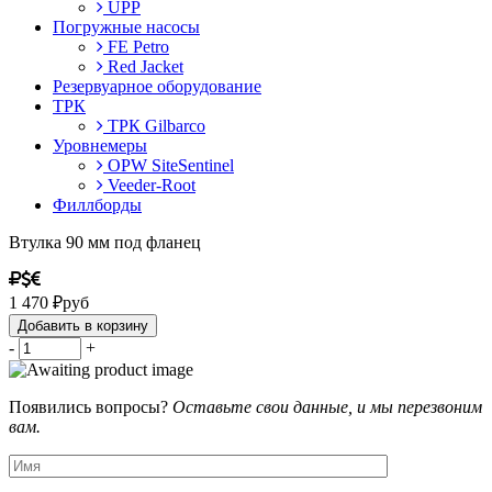
UPP
Погружные насосы
FE Petro
Red Jacket
Резервуарное оборудование
ТРК
ТРК Gilbarco
Уровнемеры
OPW SiteSentinel
Veeder-Root
Филлборды
Втулка 90 мм под фланец
1 470
₽
руб
Добавить в корзину
-
+
Появились вопросы?
Оставьте свои данные, и мы перезвоним
вам.