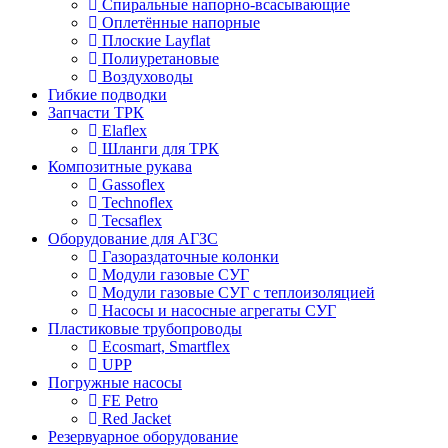
Спиральные напорно-всасывающие
Оплетённые напорные
Плоские Layflat
Полиуретановые
Воздуховоды
Гибкие подводки
Запчасти ТРК
Elaflex
Шланги для ТРК
Композитные рукава
Gassoflex
Technoflex
Tecsaflex
Оборудование для АГЗС
Газораздаточные колонки
Модули газовые СУГ
Модули газовые СУГ с теплоизоляцией
Насосы и насосные агрегаты СУГ
Пластиковые трубопроводы
Ecosmart, Smartflex
UPP
Погружные насосы
FE Petro
Red Jacket
Резервуарное оборудование