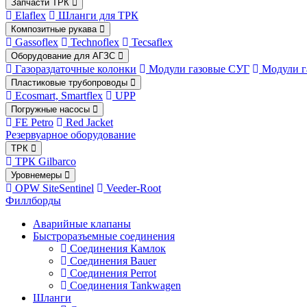
Запчасти ТРК
Elaflex
Шланги для ТРК
Композитные рукава
Gassoflex
Technoflex
Tecsaflex
Оборудование для АГЗС
Газораздаточные колонки
Модули газовые СУГ
Модули г
Пластиковые трубопроводы
Ecosmart, Smartflex
UPP
Погружные насосы
FE Petro
Red Jacket
Резервуарное оборудование
ТРК
ТРК Gilbarco
Уровнемеры
OPW SiteSentinel
Veeder-Root
Филлборды
Аварийные клапаны
Быстроразъемные соединения
Соединения Камлок
Соединения Bauer
Соединения Perrot
Соединения Tankwagen
Шланги