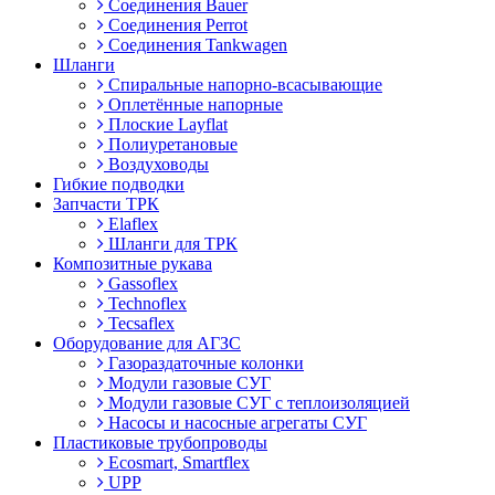
Соединения Bauer
Соединения Perrot
Соединения Tankwagen
Шланги
Спиральные напорно-всасывающие
Оплетённые напорные
Плоские Layflat
Полиуретановые
Воздуховоды
Гибкие подводки
Запчасти ТРК
Elaflex
Шланги для ТРК
Композитные рукава
Gassoflex
Technoflex
Tecsaflex
Оборудование для АГЗС
Газораздаточные колонки
Модули газовые СУГ
Модули газовые СУГ с теплоизоляцией
Насосы и насосные агрегаты СУГ
Пластиковые трубопроводы
Ecosmart, Smartflex
UPP