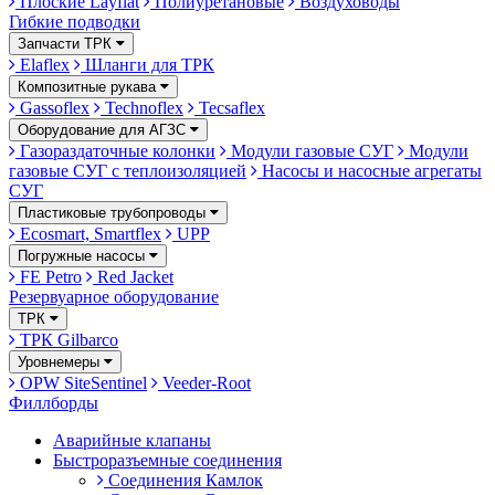
Плоские Layflat
Полиуретановые
Воздуховоды
Гибкие подводки
Запчасти ТРК
Elaflex
Шланги для ТРК
Композитные рукава
Gassoflex
Technoflex
Tecsaflex
Оборудование для АГЗС
Газораздаточные колонки
Модули газовые СУГ
Модули
газовые СУГ с теплоизоляцией
Насосы и насосные агрегаты
СУГ
Пластиковые трубопроводы
Ecosmart, Smartflex
UPP
Погружные насосы
FE Petro
Red Jacket
Резервуарное оборудование
ТРК
ТРК Gilbarco
Уровнемеры
OPW SiteSentinel
Veeder-Root
Филлборды
Аварийные клапаны
Быстроразъемные соединения
Соединения Камлок