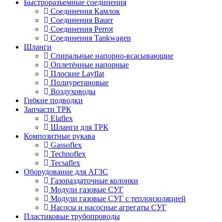
Быстроразъемные соединения
Соединения Камлок
Соединения Bauer
Соединения Perrot
Соединения Tankwagen
Шланги
Спиральные напорно-всасывающие
Оплетённые напорные
Плоские Layflat
Полиуретановые
Воздуховоды
Гибкие подводки
Запчасти ТРК
Elaflex
Шланги для ТРК
Композитные рукава
Gassoflex
Technoflex
Tecsaflex
Оборудование для АГЗС
Газораздаточные колонки
Модули газовые СУГ
Модули газовые СУГ с теплоизоляцией
Насосы и насосные агрегаты СУГ
Пластиковые трубопроводы