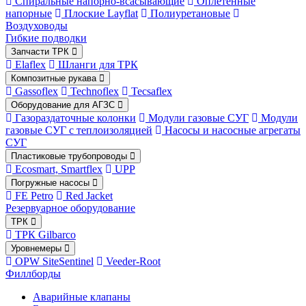
Спиральные напорно-всасывающие
Оплетённые
напорные
Плоские Layflat
Полиуретановые
Воздуховоды
Гибкие подводки
Запчасти ТРК
Elaflex
Шланги для ТРК
Композитные рукава
Gassoflex
Technoflex
Tecsaflex
Оборудование для АГЗС
Газораздаточные колонки
Модули газовые СУГ
Модули
газовые СУГ с теплоизоляцией
Насосы и насосные агрегаты
СУГ
Пластиковые трубопроводы
Ecosmart, Smartflex
UPP
Погружные насосы
FE Petro
Red Jacket
Резервуарное оборудование
ТРК
ТРК Gilbarco
Уровнемеры
OPW SiteSentinel
Veeder-Root
Филлборды
Аварийные клапаны