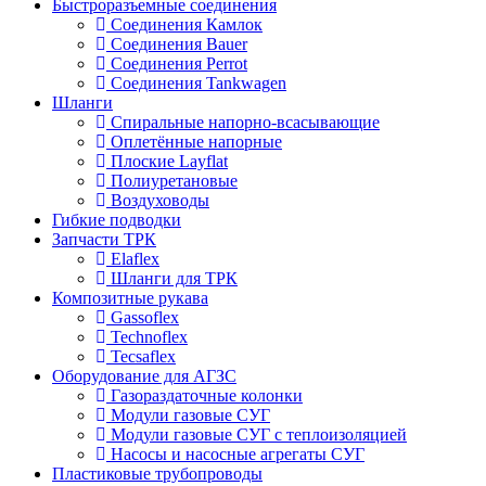
Быстроразъемные соединения
Соединения Камлок
Соединения Bauer
Соединения Perrot
Соединения Tankwagen
Шланги
Спиральные напорно-всасывающие
Оплетённые напорные
Плоские Layflat
Полиуретановые
Воздуховоды
Гибкие подводки
Запчасти ТРК
Elaflex
Шланги для ТРК
Композитные рукава
Gassoflex
Technoflex
Tecsaflex
Оборудование для АГЗС
Газораздаточные колонки
Модули газовые СУГ
Модули газовые СУГ с теплоизоляцией
Насосы и насосные агрегаты СУГ
Пластиковые трубопроводы