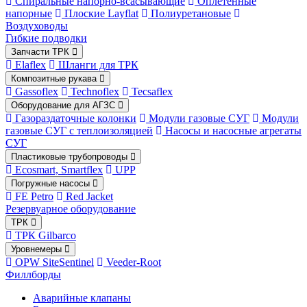
Спиральные напорно-всасывающие
Оплетённые
напорные
Плоские Layflat
Полиуретановые
Воздуховоды
Гибкие подводки
Запчасти ТРК
Elaflex
Шланги для ТРК
Композитные рукава
Gassoflex
Technoflex
Tecsaflex
Оборудование для АГЗС
Газораздаточные колонки
Модули газовые СУГ
Модули
газовые СУГ с теплоизоляцией
Насосы и насосные агрегаты
СУГ
Пластиковые трубопроводы
Ecosmart, Smartflex
UPP
Погружные насосы
FE Petro
Red Jacket
Резервуарное оборудование
ТРК
ТРК Gilbarco
Уровнемеры
OPW SiteSentinel
Veeder-Root
Филлборды
Аварийные клапаны